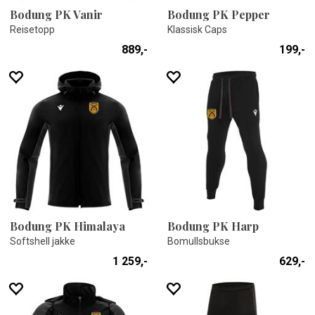
Bodung PK Vanir
Bodung PK Pepper
Reisetopp
Klassisk Caps
889,-
199,-
Bodung PK Himalaya
Bodung PK Harp
Softshell jakke
Bomullsbukse
1 259,-
629,-